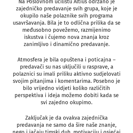
Na Poslovnom učilištu Altius održano je
zajedničko predavanje svih grupa, koje je
okupilo naše polaznike svih programa
usavršavanja. Bila je to odlična prilika da se
međusobno povežemo, razmijenimo
iskustva i čujemo nova znanja kroz
zanimljivo i dinamično predavanje.
Atmosfera je bila opuštena i poticajna –
predavači su nas uključili u rasprave, a
polaznici su imali priliku aktivno sudjelovati
svojim pitanjima i komentarima. Posebno je
bilo vrijedno vidjeti koliko različitih
perspektiva i ideja možemo dobiti kada se
svi zajedno okupimo.
Zaključak je da ovakva zajednička
predavanja ne samo da šire naše znanje,
nego i jačaju timski duh, motivaciju i osjećaj