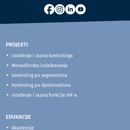
PROJEKTI
Uvođenje i razvoj kontrolinga
Menadžersko izvještavanje
Kontroling po segmentima
Kontroling po djelatnostima
Uvođenje i razvoj funkcije HR-a
EDUKACIJE
Akademije