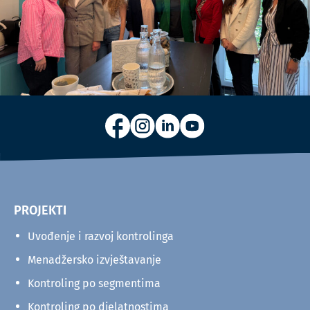
PROJEKTI
Uvođenje i razvoj kontrolinga
Menadžersko izvještavanje
Kontroling po segmentima
Kontroling po djelatnostima