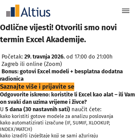
Odlične vijesti! Otvorili smo novi
termin Excel Akademije.
Početak:
29. travnja 2026.
od 17:00 do 21:00h
Zagreb ili online (Zoom)
Bonus: gotovi Excel modeli + besplatna dodatna
radionica
Saznajte više i prijavite se
Odgovorite iskreno: koristite li Excel kao alat – ili Vam
on svaki dan uzima vrijeme i živce?
U
5 dana (30 nastavnih sati)
naučit ćete:
kako koristiti gotove modele za analizu poslovanja
kako automatizirati izračune (IF, SUMIF, XLOOKUP,
INDEX/MATCH)
kako izraditi izvještaje koji se sami ažuriraju