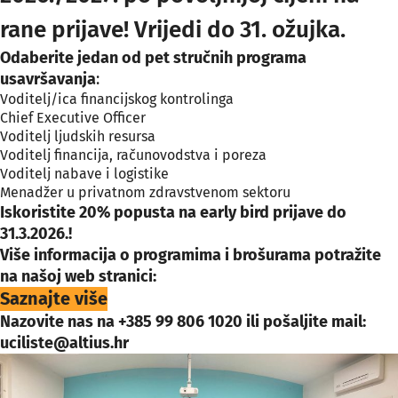
rane prijave! Vrijedi do 31. ožujka.
Odaberite jedan od pet stručnih programa
usavršavanja
:
Voditelj/ica financijskog kontrolinga
Chief Executive Officer
Voditelj ljudskih resursa
Voditelj financija, računovodstva i poreza
Voditelj nabave i logistike
Menadžer u privatnom zdravstvenom sektoru
Iskoristite 20% popusta na early bird prijave do
31.3.2026.!
Više informacija o programima i brošurama potražite
na našoj web stranici:
Saznajte više
Nazovite nas na +385 99 806 1020 ili pošaljite mail:
uciliste@altius.hr