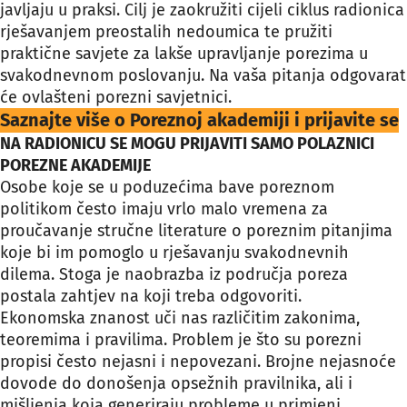
javljaju u praksi. Cilj je zaokružiti cijeli ciklus radionica
rješavanjem preostalih nedoumica te pružiti
praktične savjete za lakše upravljanje porezima u
svakodnevnom poslovanju. Na vaša pitanja odgovarat
će ovlašteni porezni savjetnici.
Saznajte više o Poreznoj akademiji i prijavite se
NA RADIONICU SE MOGU PRIJAVITI SAMO POLAZNICI
POREZNE AKADEMIJE
Osobe koje se u poduzećima bave poreznom
politikom često imaju vrlo malo vremena za
proučavanje stručne literature o poreznim pitanjima
koje bi im pomoglo u rješavanju svakodnevnih
dilema. Stoga je naobrazba iz područja poreza
postala zahtjev na koji treba odgovoriti.
Ekonomska znanost uči nas različitim zakonima,
teoremima i pravilima. Problem je što su porezni
propisi često nejasni i nepovezani. Brojne nejasnoće
dovode do donošenja opsežnih pravilnika, ali i
mišljenja koja generiraju probleme u primjeni.