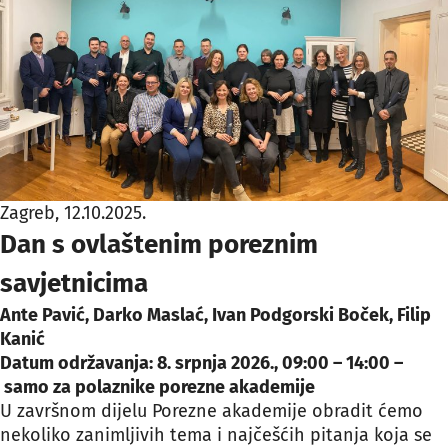
Zagreb, 12.10.2025.
Dan s ovlaštenim poreznim
savjetnicima
Ante Pavić, Darko Maslać, Ivan Podgorski Boček, Filip
Kanić
Datum održavanja: 8. srpnja 2026., 09:00 – 14:00 –
samo za polaznike porezne akademije
U završnom dijelu Porezne akademije obradit ćemo
nekoliko zanimljivih tema i najčešćih pitanja koja se