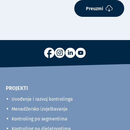
Preuzmi
PROJEKTI
Uvođenje i razvoj kontrolinga
Menadžersko izvještavanje
Kontroling po segmentima
Kontroling po djelatnostima