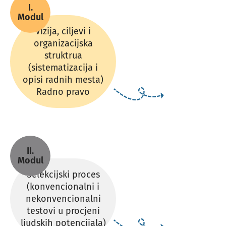
I.
Modul
Vizija, ciljevi i
organizacijska
struktrua
(sistematizacija i
opisi radnih mesta)
Radno pravo
II.
Modul
Selekcijski proces
(konvencionalni i
nekonvencionalni
testovi u procjeni
ljudskih potencijala)