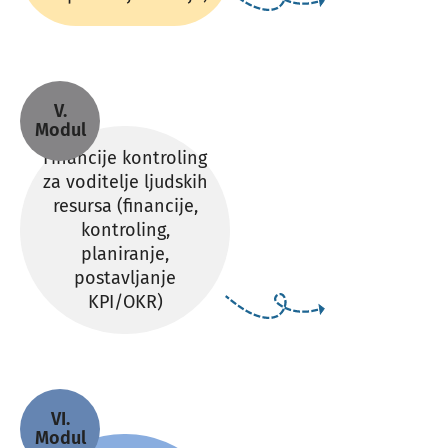
V.
Modul
Financije kontroling
za voditelje ljudskih
resursa (financije,
kontroling,
planiranje,
postavljanje
KPI/OKR)
VI.
Modul