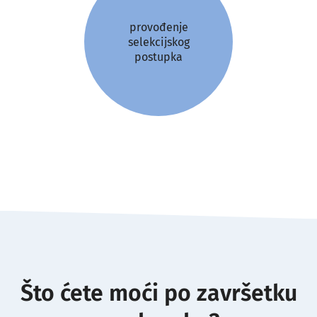
provođenje
selekcijskog
postupka
Što ćete moći po završetku