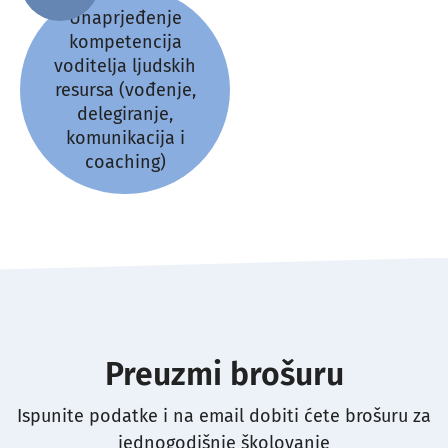
Unaprjeđenje
kompetencija
voditelja ljudskih
resursa (vođenje,
delegiranje,
komunikacija i
coaching)
Preuzmi brošuru
Ispunite podatke i na email dobiti ćete brošuru za
jednogodišnje školovanje