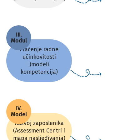
III.
Modul
Praćenje radne
učinkovitosti
)modeli
kompetencija)
IV.
Model
Razvoj zaposlenika
(Assessment Centri i
mapa nasljeđivanja)