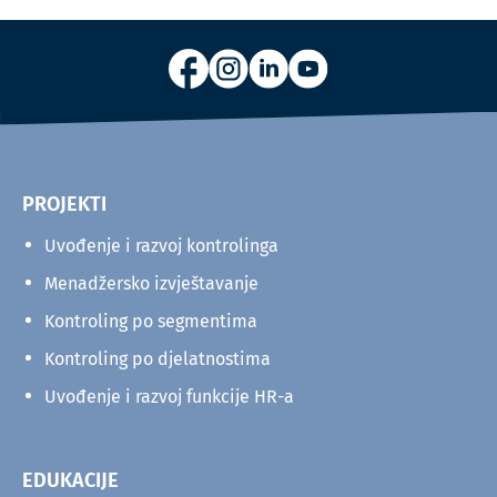
PROJEKTI
Uvođenje i razvoj kontrolinga
Menadžersko izvještavanje
Kontroling po segmentima
Kontroling po djelatnostima
Uvođenje i razvoj funkcije HR-a
EDUKACIJE