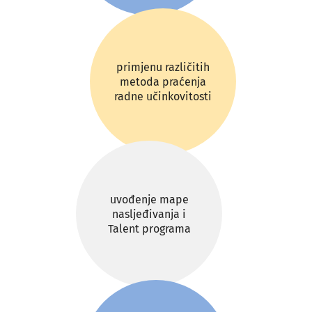
primjenu različitih
metoda praćenja
radne učinkovitosti
uvođenje mape
nasljeđivanja i
Talent programa