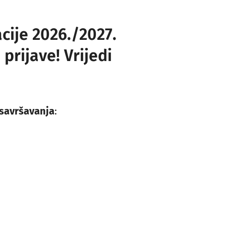
cije 2026./2027.
 prijave! Vrijedi
Uvođenje i razvoj funkcije HR-a
usavršavanja
: