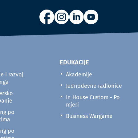
EDUKACIJE
e i razvoj
Akademije
inga
Jednodevne radionice
ersko
In House Custom - Po
vanje
mjeri
ing po
Business Wargame
tima
ing po