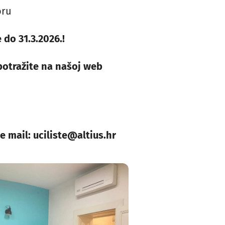
oru
 do 31.3.2026.!
potražite na našoj web
te mail:
uciliste@altius.hr