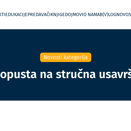
KTI
EDUKACIJE
PREDAVAČI
KNJIGE
DOJMOVI
O NAMA
B(V)LOG
NOVOS
Novosti kategorija
opusta na stručna usavr
 kontroling
Jednodnevne radionice
Menadžersko izvještavanje
In House Custom – Po mjeri
Kontroling po