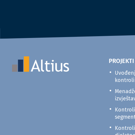
PROJEKTI
Uvođenj
kontrol
Menadž
izvješta
Kontrol
segmen
Kontrol