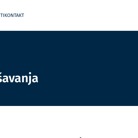
TI
KONTAKT
šavanja
 segmentima
Business Wargame
Kontroling po djelatnostima