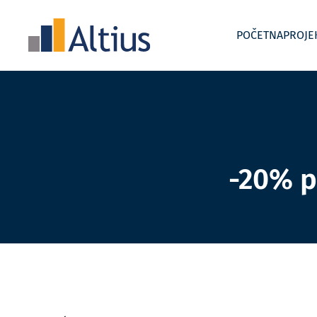
POČETNA
PROJE
-20% p
Uvođenje i razvoj kontrolinga
Akademije
Interim