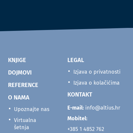
KNJIGE
LEGAL
Izjava o privatnosti
DOJMOVI
Izjava o kolačićima
REFERENCE
KONTAKT
O NAMA
E-mail:
info@altius.hr
Upoznajte nas
Mobitel:
Virtualna
šetnja
+385 1 4852 762