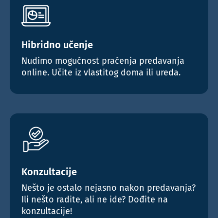
Direktorima/voditeljima financija
Plan motivacije template
odabir optimalnog
Radionica je namijenjena:
Ishod: Sudionici razvijaju sustavan
Prijava na radionicu
Prijava na radionicu
pristup rješavanju složenih
Prijava na radionicu
Direktorima/voditeljima
Hibridno učenje
problema.
kontrolinga
Nudimo mogućnost praćenja predavanja
Materijali za polaznike:
Direktorima/voditeljima financija
online. Učite iz vlastitog doma ili ureda.
Primjeri složenih problema iz
kontrolinga
Prijava na radionicu
Brainstorming i reverse thinking
vodič
Checklist kritičkog razmišljanja
Radionica je namijenjena:
Konzultacije
Direktorima/voditeljima
Nešto je ostalo nejasno nakon predavanja?
kontrolinga
Ili nešto radite, ali ne ide? Dođite na
konzultacije!
Direktorima/voditeljima financija